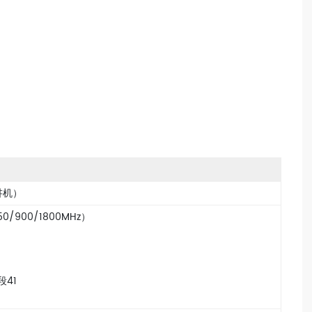
讲机）
0/900/1800MHz）
段41