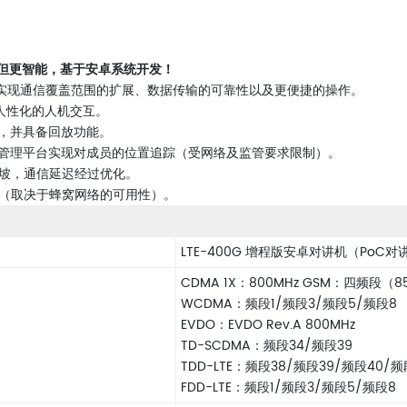
但更智能，基于安卓系统开发！
术，实现通信覆盖范围的扩展、数据传输的可靠性以及更便捷的操作。
更人性化的人机交互。
话，并具备回放功能。
通过管理平台实现对成员的位置追踪（受网络及监管要求限制）。
加坡，通信延迟经过优化。
围（取决于蜂窝网络的可用性）。
LTE-400G 增程版安卓对讲机（PoC对
CDMA 1X：800MHz GSM：四频段（85
WCDMA：频段1/频段3/频段5/频段8
EVDO：EVDO Rev.A 800MHz
TD-SCDMA：频段34/频段39
TDD-LTE：频段38/频段39/频段40/频
FDD-LTE：频段1/频段3/频段5/频段8