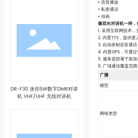
• 语音播放
• 私密通话
• 动画
像双向对讲机一样，
1. 采用互联网技
2. 内置TTS，提供
3. 自动录制语音通
4. 内置GPS，可
5. 服务器部署于新
6. 广域通信覆盖范
广播
模型
DR-F30 迷你5W数字DMR对讲
机 VHF/UHF 无线对讲机
网络类型